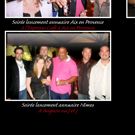
Soirée lancement annuaire Aix en Provence
à l'Expresso Café à Aix en Provence
Soirée lancement annuaire Nîmes
A Avignon au J et J