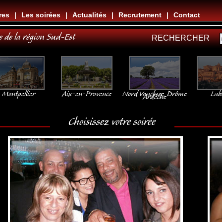
res
|
Les soirées
|
Actualités
|
Recrutement
|
Contact
e de la région Sud-Est
RECHERCHER
Montpellier
Aix-en-Provence
Nord Vaucluse, Drôme
Lub
Ardèche
Choisissez votre soirée