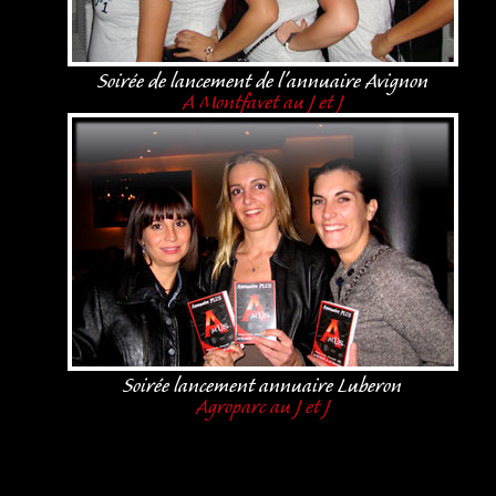
Soirée de lancement de l'annuaire Avignon
A Montfavet au J et J
Soirée lancement annuaire Luberon
Agroparc au J et J