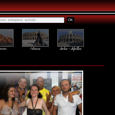
eron
Nîmes
Arles - Alpilles