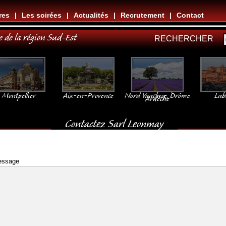
res
|
Les soirées
|
Actualités
|
Recrutement
|
Contact
e de la région Sud-Est
RECHERCHER
Montpellier
Aix-en-Provence
Nord Vaucluse, Drôme
Lub
Ardèche
Contactez Sarl Leonmay
essage