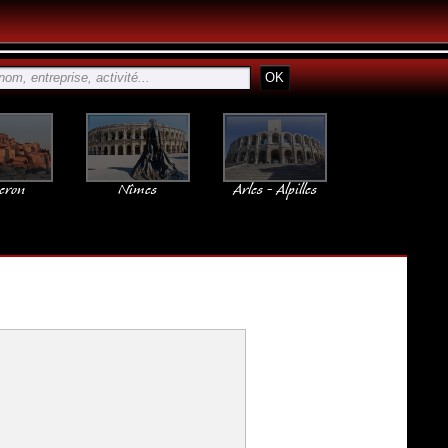
eron
Nîmes
Arles - Alpilles