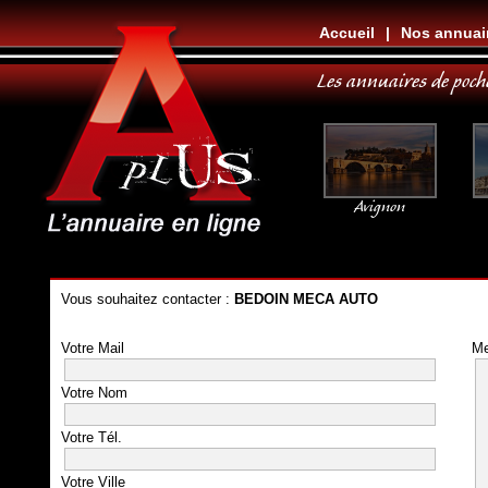
Accueil
|
Nos annuai
Les annuaires de poch
Avignon
Vous souhaitez contacter :
BEDOIN MECA AUTO
Votre Mail
M
Votre Nom
Votre Tél.
Votre Ville