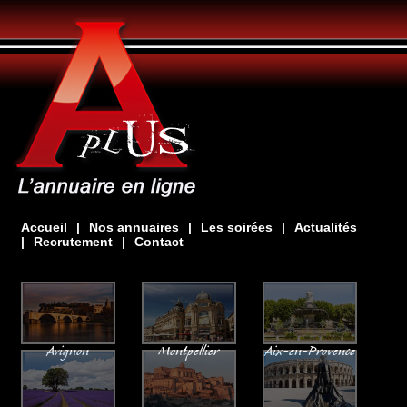
Accueil
|
Nos annuaires
|
Les soirées
|
Actualités
|
Recrutement
|
Contact
Avignon
Montpellier
Aix-en-Provence