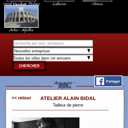
Nord Vaucluse, Drôme
Luberon
Nîmes
Ardèche
Arles - Alpilles
Annuaire -
Arles -
Alpilles
<< retour
ATELIER ALAIN BIDAL
Tailleur de pierre