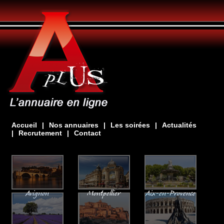
Accueil
|
Nos annuaires
|
Les soirées
|
Actualités
|
Recrutement
|
Contact
Avignon
Montpellier
Aix-en-Provence