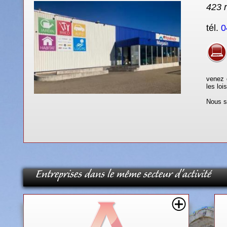
423 
tél.
0
venez d
les lois
Nous s
Entreprises dans le même secteur d'activité