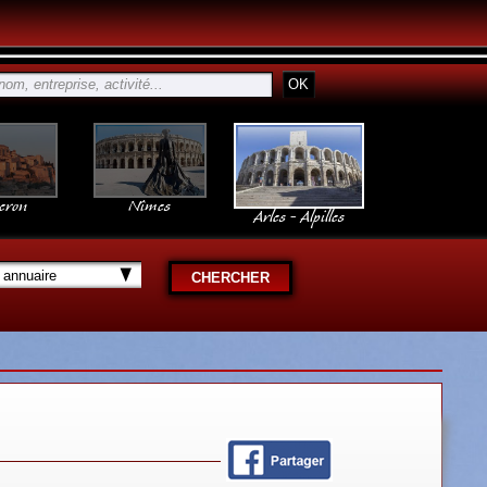
eron
Nîmes
Arles - Alpilles