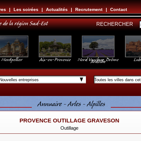
res
|
Les soirées
|
Actualités
|
Recrutement
|
Contact
e de la région Sud-Est
RECHERCHER
Montpellier
Aix-en-Provence
Nord Vaucluse, Drôme
Lub
Ardèche
Annuaire - Arles - Alpilles
PROVENCE OUTILLAGE GRAVESON
Outillage