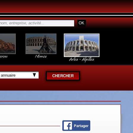
eron
Nîmes
Arles - Alpilles