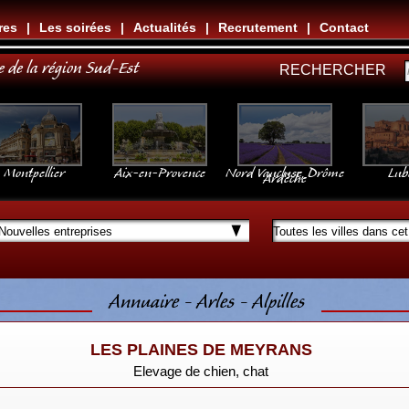
res
|
Les soirées
|
Actualités
|
Recrutement
|
Contact
e de la région Sud-Est
RECHERCHER
Montpellier
Aix-en-Provence
Nord Vaucluse, Drôme
Lub
Ardèche
Annuaire - Arles - Alpilles
LES PLAINES DE MEYRANS
Elevage de chien, chat