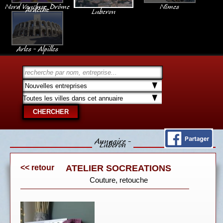
Nord Vaucluse, Drôme
Nîmes
Ardèche
Luberon
Arles - Alpilles
Annuaire -
Luberon
<< retour
ATELIER SOCREATIONS
Couture, retouche