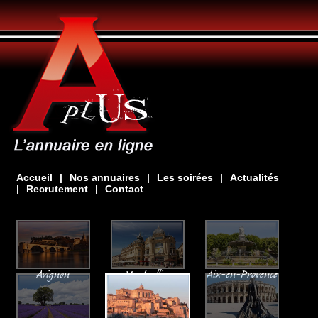
Accueil
|
Nos annuaires
|
Les soirées
|
Actualités
|
Recrutement
|
Contact
Avignon
Montpellier
Aix-en-Provence