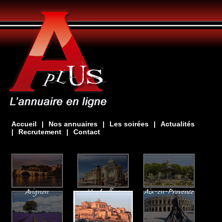
Accueil
|
Nos annuaires
|
Les soirées
|
Actualités
|
Recrutement
|
Contact
Avignon
Montpellier
Aix-en-Provence