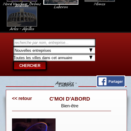
Nord Vaucluse, Drôme
Nîmes
Ardèche
Luberon
Arles - Alpilles
Annuaire -
Luberon
<< retour
C'MOI D'ABORD
Bien-être