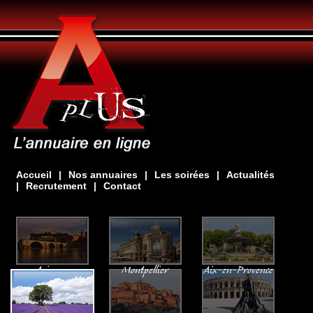
Accueil
|
Nos annuaires
|
Les soirées
|
Actualités
|
Recrutement
|
Contact
Avignon
Montpellier
Aix-en-Provence