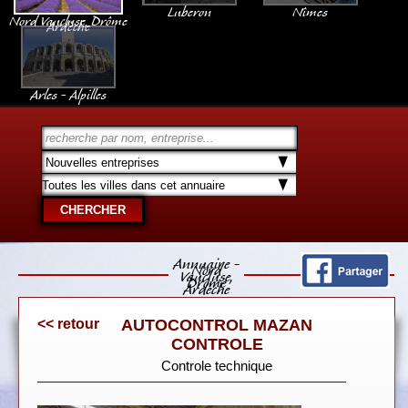
Luberon
Nîmes
Nord Vaucluse, Drôme
Ardèche
Arles - Alpilles
Annuaire -
Nord
Vaucluse,
Drôme
Ardèche
<< retour
AUTOCONTROL MAZAN
CONTROLE
Controle technique