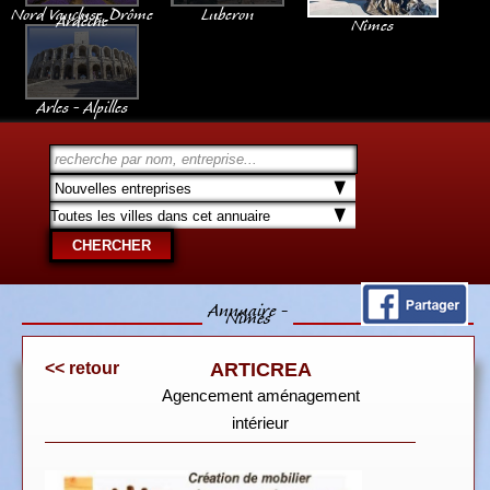
Nord Vaucluse, Drôme
Luberon
Ardèche
Nîmes
Arles - Alpilles
Annuaire -
Nîmes
<< retour
ARTICREA
Agencement aménagement
intérieur