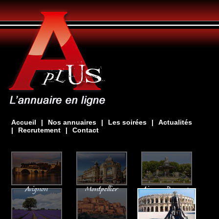
Accueil
|
Nos annuaires
|
Les soirées
|
Actualités
|
Recrutement
|
Contact
Avignon
Montpellier
Aix-en-Provence