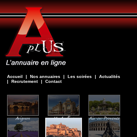
Accueil
|
Nos annuaires
|
Les soirées
|
Actualités
|
Recrutement
|
Contact
Avignon
Montpellier
Aix-en-Provence