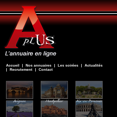
Accueil
|
Nos annuaires
|
Les soirées
|
Actualités
|
Recrutement
|
Contact
Avignon
Montpellier
Aix-en-Provence