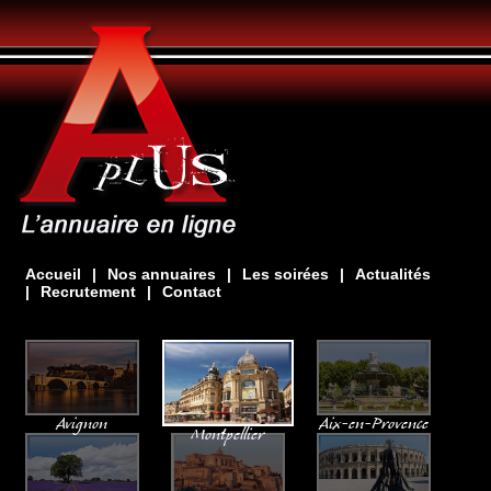
Accueil
|
Nos annuaires
|
Les soirées
|
Actualités
|
Recrutement
|
Contact
Avignon
Aix-en-Provence
Montpellier